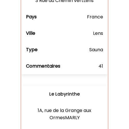
3 Rue du Chemin vertLens
France
Lens
Sauna
41
Le Labyrinthe
1A, rue de la Grange aux
OrmesMARLY