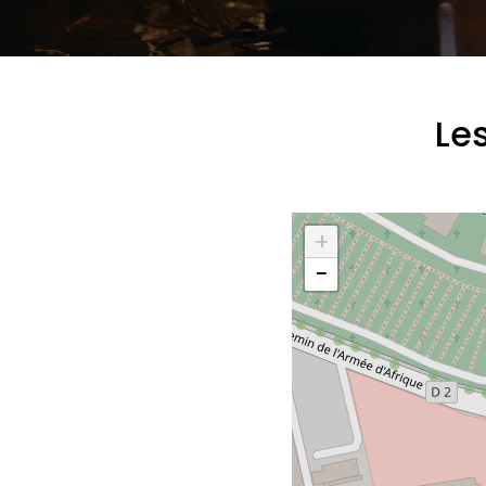
Les
+
−